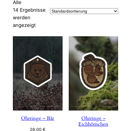
Alle
14 Ergebnisse
werden
angezeigt
Ohrringe – Bär
Ohrringe –
Eichhörnchen
26,00
€