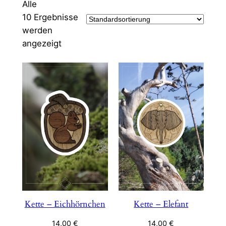
Alle
10 Ergebnisse
werden
angezeigt
Kette – Eichhörnchen
Kette – Elefant
14,00
€
14,00
€