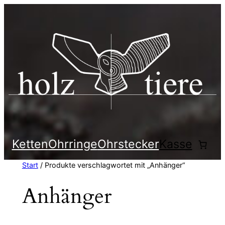
Zum
Inhalt
springen
Ketten
Ohrringe
Ohrstecker
Kasse
Start
/ Produkte verschlagwortet mit „Anhänger“
Anhänger