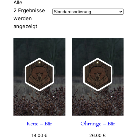
Alle
2 Ergebnisse
werden
angezeigt
Kette – Bär
Ohrringe – Bär
14,00
€
26,00
€