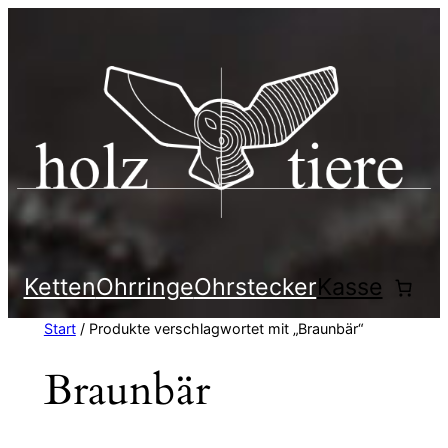
Zum
Inhalt
springen
Ketten
Ohrringe
Ohrstecker
Kasse
Start
/ Produkte verschlagwortet mit „Braunbär“
Braunbär