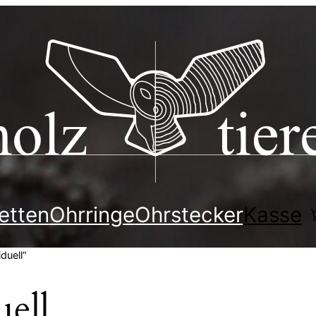
etten
Ohrringe
Ohrstecker
Kasse
duell“
uell