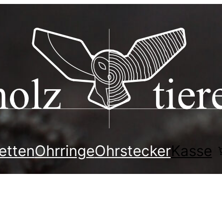
etten
Ohrringe
Ohrstecker
Kasse