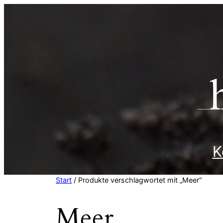
Zum
Inhalt
springen
K
Start
/ Produkte verschlagwortet mit „Meer“
Meer