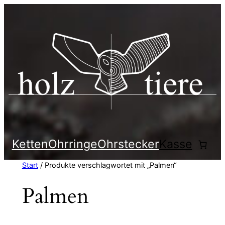
Zum
Inhalt
springen
Ketten
Ohrringe
Ohrstecker
Kasse
Start
/ Produkte verschlagwortet mit „Palmen“
Palmen