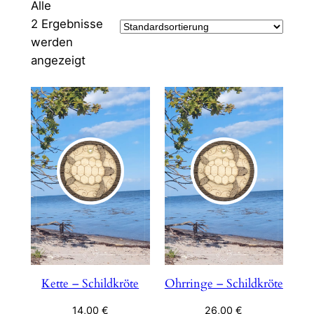
Alle
2 Ergebnisse
werden
angezeigt
Kette – Schildkröte
Ohrringe – Schildkröte
14,00
€
26,00
€