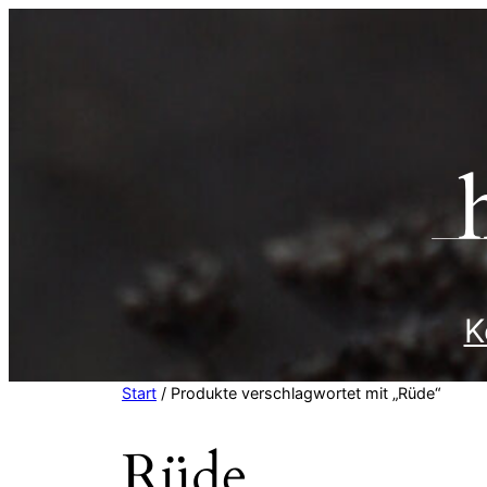
Zum
Inhalt
springen
K
Start
/ Produkte verschlagwortet mit „Rüde“
Rüde