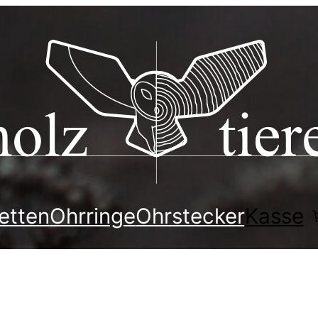
etten
Ohrringe
Ohrstecker
Kasse