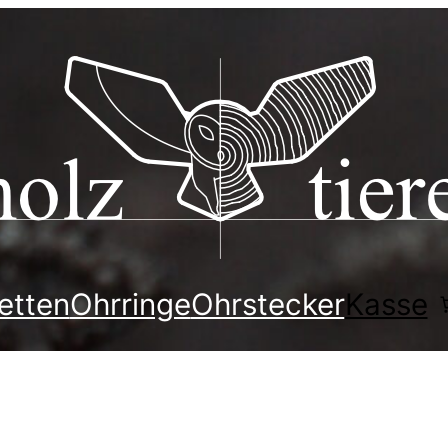
etten
Ohrringe
Ohrstecker
Kasse