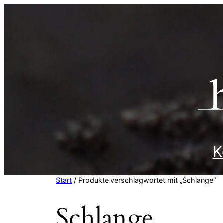
Zum
Inhalt
springen
K
Start
/ Produkte verschlagwortet mit „Schlange“
Schlange