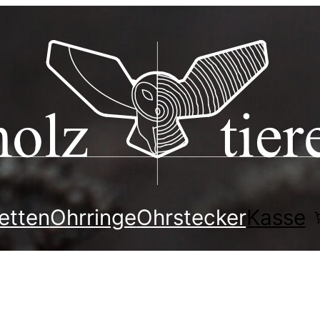
etten
Ohrringe
Ohrstecker
Kasse