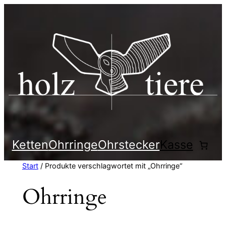
Zum
Inhalt
springen
Ketten
Ohrringe
Ohrstecker
Kasse
Start
/ Produkte verschlagwortet mit „Ohrringe“
Ohrringe