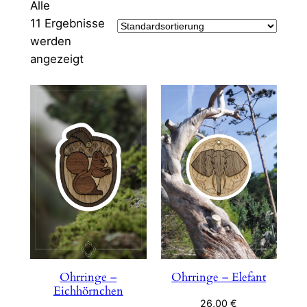
Alle
11 Ergebnisse
werden
angezeigt
Ohrringe –
Ohrringe – Elefant
Eichhörnchen
26,00
€