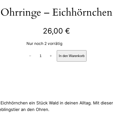
Ohrringe – Eichhörnchen
26,00
€
Nur noch 2 vorrätig
Ohrringe
−
+
In den Warenkorb
–
Eichhörnchen
Menge
s Eichhörnchen ein Stück Wald in deinen Alltag. Mit diese
eblingstier an den Ohren.