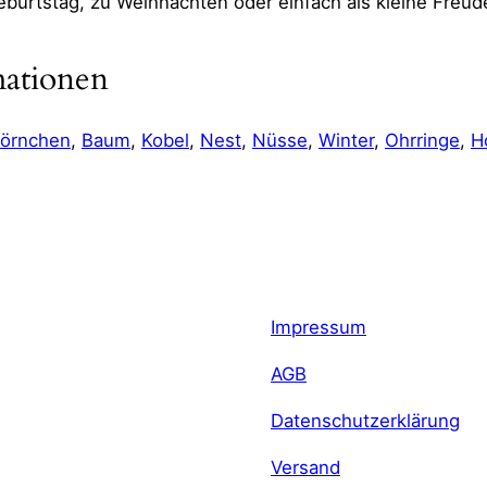
burtstag, zu Weihnachten oder einfach als kleine Freu
mationen
hörnchen
, 
Baum
, 
Kobel
, 
Nest
, 
Nüsse
, 
Winter
, 
Ohrringe
, 
H
cht
5 g
e
4,3 × 3,1 cm
Impressum
AGB
Datenschutzerklärung
Versand