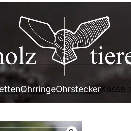
etten
Ohrringe
Ohrstecker
Kasse