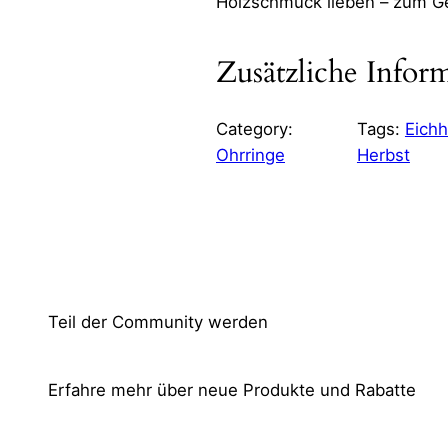
Holzschmuck lieben – zum Ge
Zusätzliche Infor
Category:
Tags:
Eich
Attribute
Wert
Gewi
Ohrringe
Herbst
Maß
Teil der Community werden
Erfahre mehr über neue Produkte und Rabatte