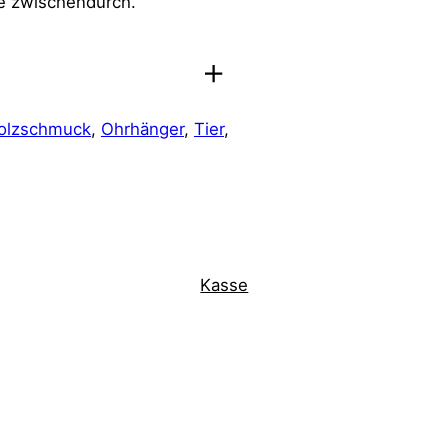
de zwischendurch.
olzschmuck
, 
Ohrhänger
, 
Tier
, 
Kasse