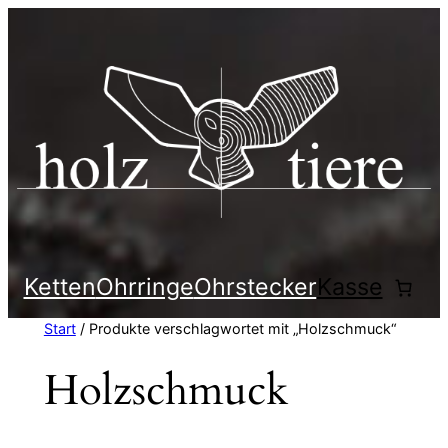
Zum
Inhalt
springen
Ketten
Ohrringe
Ohrstecker
Kasse
Start
/ Produkte verschlagwortet mit „Holzschmuck“
Holzschmuck