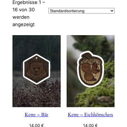
Ergebnisse 1 –
16 von 30
werden
angezeigt
Kette – Bär
Kette – Eichhörnchen
14,00
€
14,00
€