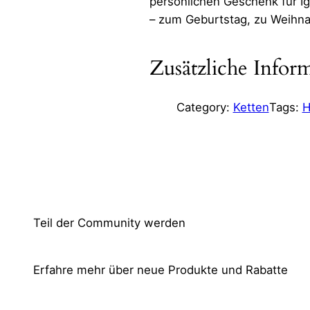
persönlichen Geschenk für I
– zum Geburtstag, zu Weihna
Zusätzliche Infor
Category:
Ketten
Tags:
H
Attribute
Wert
Gewic
Maß
Teil der Community werden
Erfahre mehr über neue Produkte und Rabatte