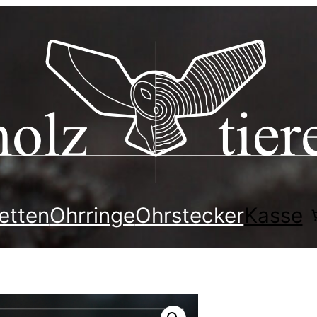
etten
Ohrringe
Ohrstecker
Kasse