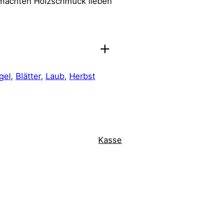
gemachten Holzschmuck lieben
Igel
, 
Blätter
, 
Laub
, 
Herbst
Kasse