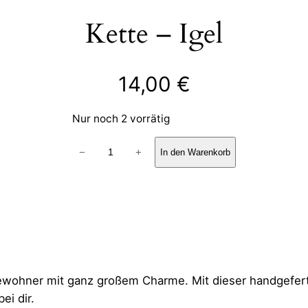
Kette – Igel
14,00
€
Nur noch 2 vorrätig
Kette
−
+
In den Warenkorb
–
Igel
Menge
dbewohner mit ganz großem Charme. Mit dieser handgefert
ei dir.