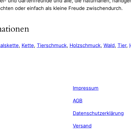
gel- und Gartenfreunde und alle, die naturnahen, hand
chten oder einfach als kleine Freude zwischendurch.
mationen
alskette
, 
Kette
, 
Tierschmuck
, 
Holzschmuck
, 
Wald
, 
Tier
, 
ht
5 g
e
2,4 × 2,8 cm
Impressum
AGB
Datenschutzerklärung
Versand