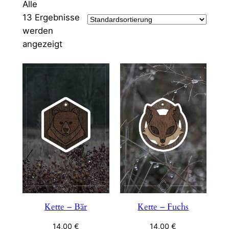
Alle
13 Ergebnisse
werden
angezeigt
Kette – Bär
Kette – Fuchs
14,00
€
14,00
€