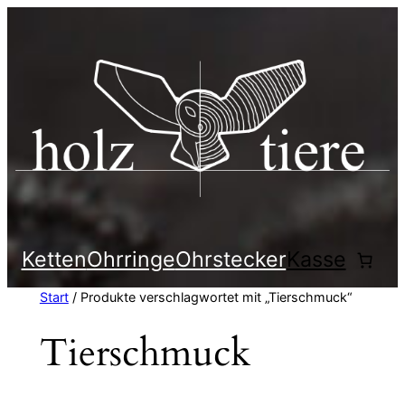
Zum
Inhalt
springen
Ketten
Ohrringe
Ohrstecker
Kasse
Start
/ Produkte verschlagwortet mit „Tierschmuck“
Tierschmuck