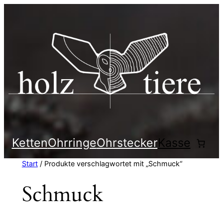
Zum
Inhalt
springen
Ketten
Ohrringe
Ohrstecker
Kasse
Start
/ Produkte verschlagwortet mit „Schmuck“
Schmuck