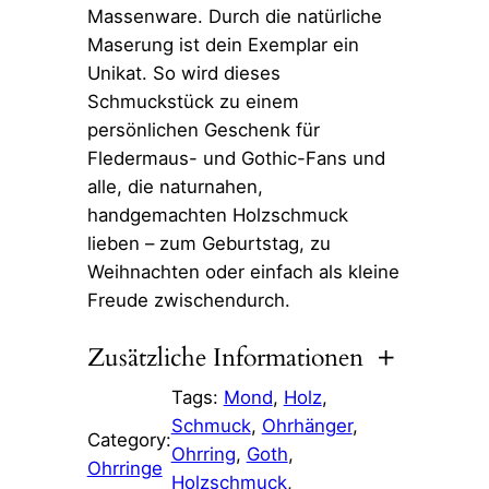
Massenware. Durch die natürliche
Maserung ist dein Exemplar ein
Unikat. So wird dieses
Schmuckstück zu einem
persönlichen Geschenk für
Fledermaus- und Gothic-Fans und
alle, die naturnahen,
handgemachten Holzschmuck
lieben – zum Geburtstag, zu
Weihnachten oder einfach als kleine
Freude zwischendurch.
Zusätzliche Informationen
Tags:
Mond
, 
Holz
, 
Attribute
Wert
Gewicht
5 g
Schmuck
, 
Ohrhänger
, 
Category:
Ohrring
, 
Goth
, 
Ohrringe
Maße
2,5 × 2,5 cm
Holzschmuck
, 